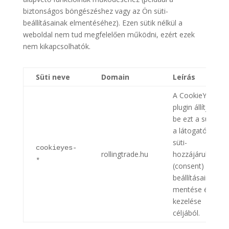
biztonságos böngészéshez vagy az Ön süti-
beállításainak elmentéséhez). Ezen sütik nélkül a
weboldal nem tud megfelelően működni, ezért ezek
nem kikapcsolhatók.
Süti neve
Domain
Leírás
A CookieYes
plugin állítja
be ezt a sütit
a látogató
süti-
cookieyes-
rollingtrade.hu
hozzájárulási
*
(consent)
beállításainak
mentése és
kezelése
céljából.