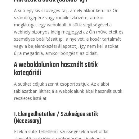
A süti egy kis szöveges fájl, amely akkor kerül az Ön
számítógépére vagy mobileszközére, amikor
meglátogat egy weboldalt. A sütik segítségével a
webhely bizonyos ideig megjegyzi az Ön műveleteit és
személyes beállításait (pl. a nyelvet, a kosár tartalmát
vagy a bejelentkezési állapotot), így nem kell azokat
újra megadnia, amikor böngészi az oldalt.
A weboldalunkon használt sütik
kategóriái
A sütiket céljuk szerint csoportosítjuk. Az alábbi
táblázatban láthatja a weboldalunk által használt sütik
részletes listáját:
1. Elengedhetetlen / Szükséges sütik
(Necessary)
Ezek a sütik feltétlenül szükségesek a weboldal
alapvető funkcióinak működéséhez (például a